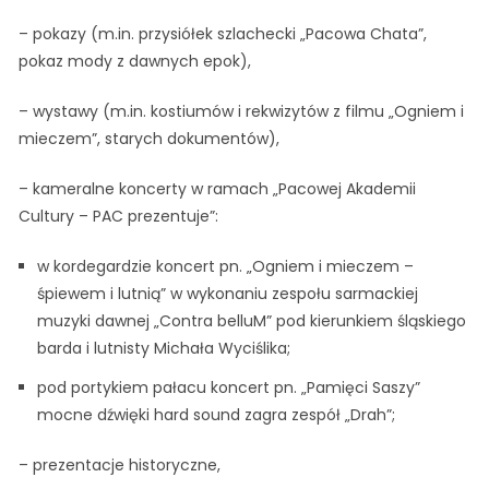
– pokazy (m.in. przysiółek szlachecki „Pacowa Chata”,
pokaz mody z dawnych epok),
– wystawy (m.in. kostiumów i rekwizytów z filmu „Ogniem i
mieczem”, starych dokumentów),
– kameralne koncerty w ramach „Pacowej Akademii
Cultury – PAC prezentuje”:
w kordegardzie koncert pn. „Ogniem i mieczem –
śpiewem i lutnią” w wykonaniu zespołu sarmackiej
muzyki dawnej „Contra belluM” pod kierunkiem śląskiego
barda i lutnisty Michała Wyciślika;
pod portykiem pałacu koncert pn. „Pamięci Saszy”
mocne dźwięki hard sound zagra zespół „Drah”;
– prezentacje historyczne,