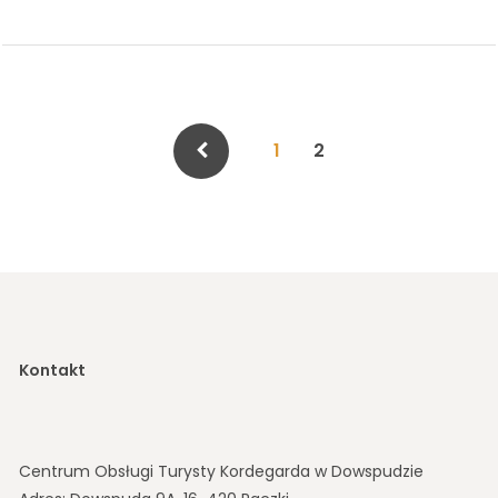
Stronicowanie
Page
Page
1
2
wpisów
Kontakt
Centrum Obsługi Turysty Kordegarda w Dowspudzie