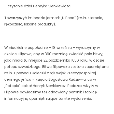
– czytanie dzieł Henryka Sienkiewicza.
Towarzyszyć im będzie jarmark „U Paca” (m.in. starocie,
rękodzieło, lokalne produkty).
W niedzielne popołudnie – 18 września – wyruszymy w
okolice Filipowa, aby w 360 rocznicę zwiedzić pole bitwy,
jaka miała tu miejsce 22 października 1656 roku, w czasie
potopu szwedzkiego. Bitwa filipowska została zapamiętana
m.in. z powodu ucieczki z rąk wojsk Rzeczypospolitej
cennego jeńca – księcia Bogusława Radziwiłła, co w
„Potopie” opisał Henryk Sienkiewicz. Podczas wizyty w
Filipowie odwiedzimy też odnowiony pomnik i tablicę
informacyjną upamiętniające tamte wydarzenia.