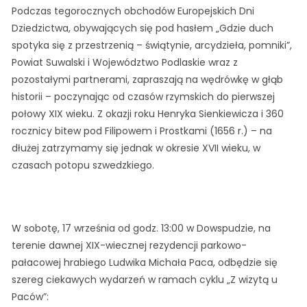
Podczas tegorocznych obchodów Europejskich Dni
Dziedzictwa, obywających się pod hasłem „Gdzie duch
spotyka się z przestrzenią – świątynie, arcydzieła, pomniki”,
Powiat Suwalski i Województwo Podlaskie wraz z
pozostałymi partnerami, zapraszają na wędrówkę w głąb
historii – poczynając od czasów rzymskich do pierwszej
połowy XIX wieku. Z okazji roku Henryka Sienkiewicza i 360
rocznicy bitew pod Filipowem i Prostkami (1656 r.) – na
dłużej zatrzymamy się jednak w okresie XVII wieku, w
czasach potopu szwedzkiego.
W sobotę, 17 września od godz. 13:00 w Dowspudzie, na
terenie dawnej XIX-wiecznej rezydencji parkowo-
pałacowej hrabiego Ludwika Michała Paca, odbędzie się
szereg ciekawych wydarzeń w ramach cyklu „Z wizytą u
Paców”: