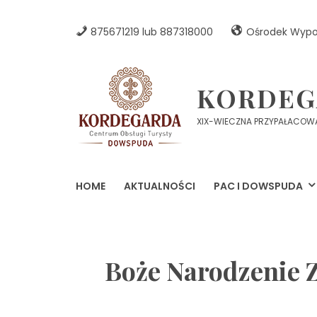
Skip
to
875671219 lub 887318000
Ośrodek Wyp
content
KORDEG
XIX-WIECZNA PRZYPAŁACOWA
HOME
AKTUALNOŚCI
PAC I DOWSPUDA
Boże Narodzenie Z